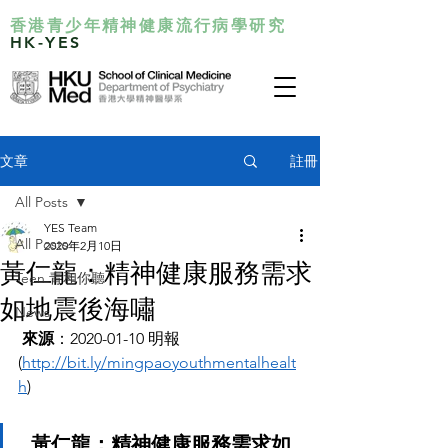
香港青少年精神健康流行病學研究
HK-YES
註冊
文章
All Posts
YES Team
All Posts
2020年2月10日
黃仁龍：精神健康服務需求
Teen 青和你聽
如地震後海嘯
News
來源
：2020-01-10 明報 
(
http://bit.ly/mingpaoyouthmentalhealt
h
)
黃仁龍：精神健康服務需求如