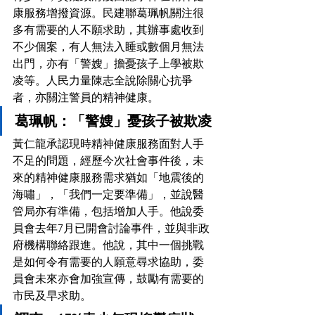
康服務增撥資源。民建聯葛珮帆關注很
多有需要的人不願求助，其辦事處收到
不少個案，有人無法入睡或數個月無法
出門，亦有「警嫂」擔憂孩子上學被欺
凌等。人民力量陳志全說除關心抗爭
者，亦關注警員的精神健康。
葛珮帆：「警嫂」憂孩子被欺凌
黃仁龍承認現時精神健康服務面對人手
不足的問題，經歷今次社會事件後，未
來的精神健康服務需求猶如「地震後的
海嘯」，「我們一定要準備」，並說醫
管局亦有準備，包括增加人手。他說委
員會去年7月已開會討論事件，並與非政
府機構聯絡跟進。他說，其中一個挑戰
是如何令有需要的人願意尋求協助，委
員會未來亦會加強宣傳，鼓勵有需要的
市民及早求助。