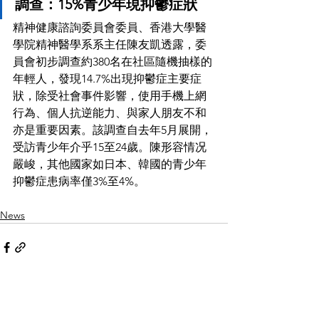
調查：15%青少年現抑鬱症狀
精神健康諮詢委員會委員、香港大學醫
學院精神醫學系系主任陳友凱透露，委
員會初步調查約380名在社區隨機抽樣的
年輕人，發現14.7%出現抑鬱症主要症
狀，除受社會事件影響，使用手機上網
行為、個人抗逆能力、與家人朋友不和
亦是重要因素。該調查自去年5月展開，
受訪青少年介乎15至24歲。陳形容情况
嚴峻，其他國家如日本、韓國的青少年
抑鬱症患病率僅3%至4%。
News