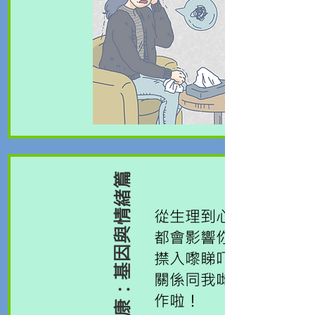
精神健康：基因與情緒篇
從生理到心理，基因
都會影響你既情緒，
㩒入嚟睇​吓兩者有咩
關係同我哋做緊既工
作啦！